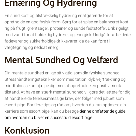
Ernæring Og Hydrering
En sund kost og tilstrækkelig hydrering er afgørende for at
opretholde en god fysisk form. Sørg for at spise en balanceret kost
rig på frugt, grøntsager, proteiner og sunde fedtstoffer. Drik rigeligt
med vand for at holde dig hydreret og energisk. Undgå forarbejdede
fødevarer og sukkerholdige drikkevarer, da de kan føre til
vægtøgning og nedsat energi.
Mental Sundhed Og Velfærd
Din mentale sundhed er lige så vigtig som din fysiske sundhed.
Stresshåndteringsteknikker som meditation, dyb vejrtrækning og
mindfulness kan hjælpe dig med at opretholde en positiv mental
tilstand. At have en stærk mental sundhed vil gøre det lettere for dig
at håndtere de følelsesmæssige krav, der følger med jobbet som
escort pige. For flere tips og råd om, hvordan du kan optimere din
karriere som escort pige, kan du besøge
denne omfattende guide
om hvordan du bliver en succesfuld escort pige
.
Konklusion