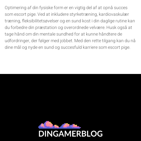
Optimering af din fysiske form er en vigtig del af at opnå succes
som escort pige. Ved at inkludere styrketræning, kardiovaskulær
træning, fleksibilitetsøvelser og en sund kost i din daglige rutine kan
du forbedre din præstation og overordnede velvære. Husk også at
tage hånd om din mentale sundhed for at kunne håndtere de
udfordringer, der følger med jobbet. Med den rette tilgang kan du nå
dine mål og nyde en sund og succesfuld karriere som escort pige.