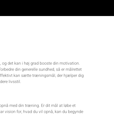
 og det kan i høj grad booste din motivation.
rbedre din generelle sundhed, så er målrettet
 effektivt kan sætte træningsmål, der hjælper dig
ere livsstil.
 opnå med din træning. Er dit mål at løbe et
lar vision for, hvad du vil opnå, kan du begynde