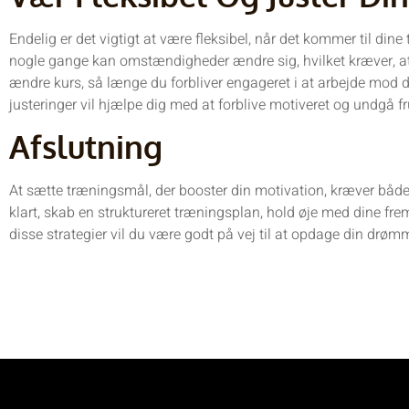
Endelig er det vigtigt at være fleksibel, når det kommer til din
nogle gange kan omstændigheder ændre sig, hvilket kræver, at d
ændre kurs, så længe du forbliver engageret i at arbejde mod 
justeringer vil hjælpe dig med at forblive motiveret og undgå fr
Afslutning
At sætte træningsmål, der booster din motivation, kræver både 
klart, skab en struktureret træningsplan, hold øje med dine frem
disse strategier vil du være godt på vej til at opdage din drø