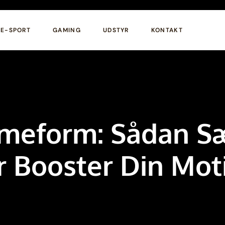
E-SPORT
GAMING
UDSTYR
KONTAKT
meform: Sådan Sæ
 Booster Din Mot