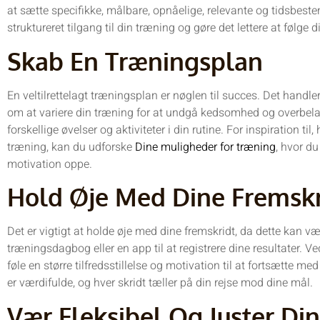
at sætte specifikke, målbare, opnåelige, relevante og tidsbest
struktureret tilgang til din træning og gøre det lettere at følge d
Skab En Træningsplan
En veltilrettelagt træningsplan er nøglen til succes. Det hand
om at variere din træning for at undgå kedsomhed og overbela
forskellige øvelser og aktiviteter i din rutine. For inspiration t
træning, kan du udforske
Dine muligheder for træning
, hvor du
motivation oppe.
Hold Øje Med Dine Fremskr
Det er vigtigt at holde øje med dine fremskridt, da dette kan v
træningsdagbog eller en app til at registrere dine resultater. Ved
føle en større tilfredsstillelse og motivation til at fortsætte 
er værdifulde, og hver skridt tæller på din rejse mod dine mål.
Vær Fleksibel Og Juster Di