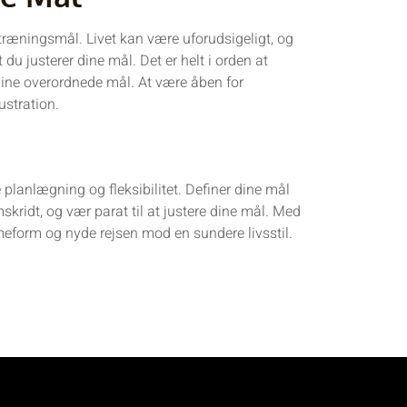
e træningsmål. Livet kan være uforudsigeligt, og
u justerer dine mål. Det er helt i orden at
dine overordnede mål. At være åben for
ustration.
planlægning og fleksibilitet. Definer dine mål
skridt, og vær parat til at justere dine mål. Med
mmeform og nyde rejsen mod en sundere livsstil.