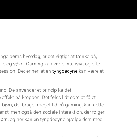
ange børns hverdag, er det vigtigt at tænke på,
vile og søvn. Gaming kan være intensivt og ofte
ssion. Det er her, at en
tyngdedyne
kan være et
nd. De anvender et princip kaldet
ffekt på kroppen. Det føles lidt som at få et
r børn, der bruger meget tid på gaming, kan dette
tenst, men også den sociale interaktion, der følger
 børn, og her kan en tyngdedyne hjælpe dem med