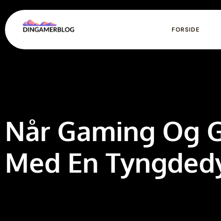
FORSIDE
Når Gaming Og G
Med En Tyngded