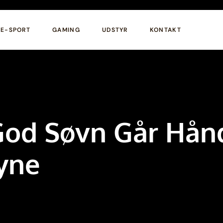
E-SPORT
GAMING
UDSTYR
KONTAKT
od Søvn Går Hånd
yne