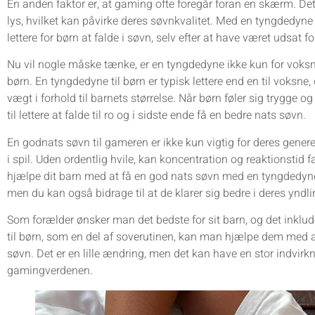
En anden faktor er, at gaming ofte foregår foran en skærm. De
lys, hvilket kan påvirke deres søvnkvalitet. Med en tyngdedyne 
lettere for børn at falde i søvn, selv efter at have været udsat 
Nu vil nogle måske tænke, er en tyngdedyne ikke kun for voksne
børn. En tyngdedyne til børn er typisk lettere end en til voksne, o
vægt i forhold til barnets størrelse. Når børn føler sig trygge
til lettere at falde til ro og i sidste ende få en bedre nats søvn.
En godnats søvn til gameren er ikke kun vigtig for deres gener
i spil. Uden ordentlig hvile, kan koncentration og reaktionstid fa
hjælpe dit barn med at få en god nats søvn med en tyngdedyne
men du kan også bidrage til at de klarer sig bedre i deres yndli
Som forælder ønsker man det bedste for sit barn, og det inklu
til børn, som en del af soverutinen, kan man hjælpe dem med at
søvn. Det er en lille ændring, men det kan have en stor indvirk
gamingverdenen.