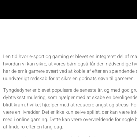
I en tid hvor e-sport og gaming er blevet en integreret del af m
hvordan vi kan sikre, at vores børn også får den nødvendige h
har de små gamere svært ved at koble af efter en spændende se
uundværligt redskab for at sikre en godnats søvn til gameren.
Tyngdedyner er blevet populære de seneste år, og med god gru
dybtryksstimulering, som hjælper med at skabe en beroligende e
blidt kram, hvilket hjælper med at reducere angst og stress. Fo
være en livredder. Det er ikke kun selve spillet, der kan være in
med i online gaming. Dette kan være overvældende for nogle
at finde ro efter en lang dag.