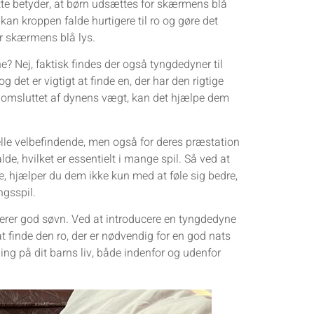
tte betyder, at børn udsættes for skærmens blå
kan kroppen falde hurtigere til ro og gøre det
for skærmens blå lys.
? Nej, faktisk findes der også tyngdedyner til
g det er vigtigt at finde en, der har den rigtige
 og omsluttet af dynens vægt, kan det hjælpe dem
elle velbefindende, men også for deres præstation
lde, hvilket er essentielt i mange spil. Så ved at
, hjælper du dem ikke kun med at føle sig bedre,
ngsspil.
derer god søvn. Ved at introducere en tyngdedyne
 finde den ro, der er nødvendig for en god nats
ning på dit barns liv, både indenfor og udenfor