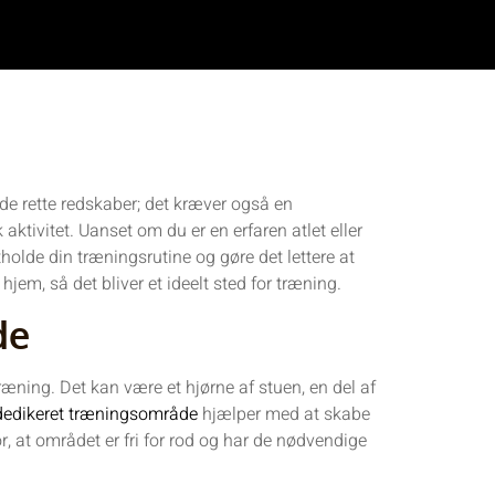
de rette redskaber; det kræver også en
 aktivitet. Uanset om du er en erfaren atlet eller
holde din træningsrutine og gøre det lettere at
hjem, så det bliver et ideelt sted for træning.
de
ræning. Det kan være et hjørne af stuen, en del af
dedikeret træningsområde
hjælper med at skabe
or, at området er fri for rod og har de nødvendige