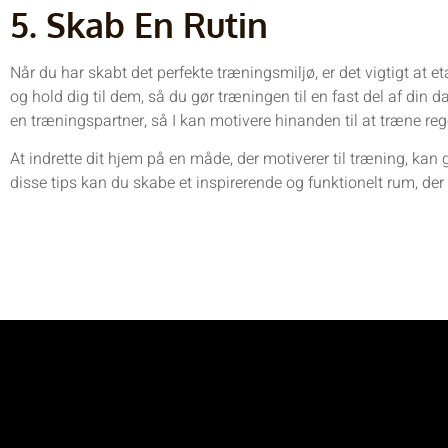
5. Skab En Rutin
Når du har skabt det perfekte træningsmiljø, er det vigtigt at 
og hold dig til dem, så du gør træningen til en fast del af din
en træningspartner, så I kan motivere hinanden til at træne re
At indrette dit hjem på en måde, der motiverer til træning, kan g
disse tips kan du skabe et inspirerende og funktionelt rum, der