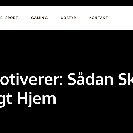
E-SPORT
GAMING
UDSTYR
KONTAKT
otiverer: Sådan S
gt Hjem