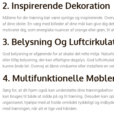
2. Inspirerende Dekoration
Målene for din træning bør være synlige og inspirerende. Overv
af dine idoler. En væg med billeder af dine mål kan give dig det
motiverer dig, som energiske nuancer af orange eller grøn, til a
3. Belysning Og Luftcirkula
God belysning er afgørende for at skabe det rette miljø. Naturl
eller tilføj belysning, der kan efterligne dagslys. God luftcirkul
kunne ånde let. Overvej at åbne vinduerne eller installere en vent
4. Multifunktionelle Møble
Sørg for, at dit hjem også kan understøtte dine træningsbehov
kan bruges til både at sidde på og til træning. Desuden kan op
organiseret, hjælpe med at holde området ryddeligt og indbyde
med træningen, når alt er lige ved hånden.