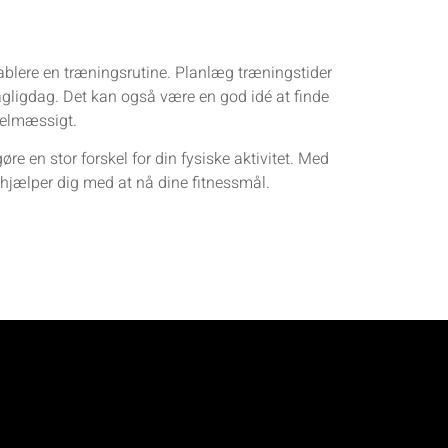
etablere en træningsrutine. Planlæg træningstider
 dagligdag. Det kan også være en god idé at finde
gelmæssigt.
øre en stor forskel for din fysiske aktivitet. Med
 hjælper dig med at nå dine fitnessmål.