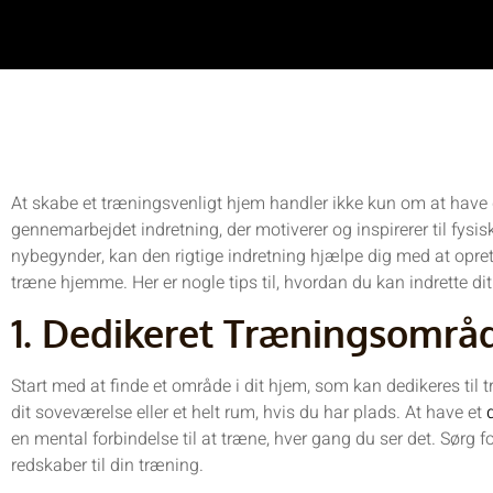
At skabe et træningsvenligt hjem handler ikke kun om at have 
gennemarbejdet indretning, der motiverer og inspirerer til fysisk
nybegynder, kan den rigtige indretning hjælpe dig med at opret
træne hjemme. Her er nogle tips til, hvordan du kan indrette dit 
1. Dedikeret Træningsområ
Start med at finde et område i dit hjem, som kan dedikeres til t
dit soveværelse eller et helt rum, hvis du har plads. At have et
en mental forbindelse til at træne, hver gang du ser det. Sørg f
redskaber til din træning.