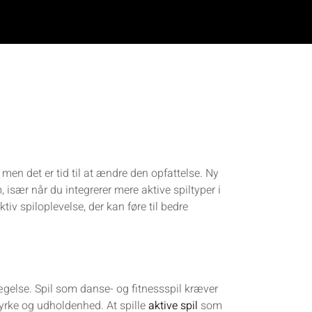
 men det er tid til at ændre den opfattelse. Ny
, især når du integrerer mere aktive spiltyper i
iv spiloplevelse, der kan føre til bedre
vægelse. Spil som danse- og fitnessspil kræver
tyrke og udholdenhed. At spille
aktive spil
som