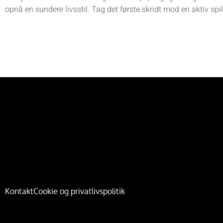
opnå en sundere livsstil. Tag det første skridt mod en aktiv spi
Kontakt
Cookie og privatlivspolitik