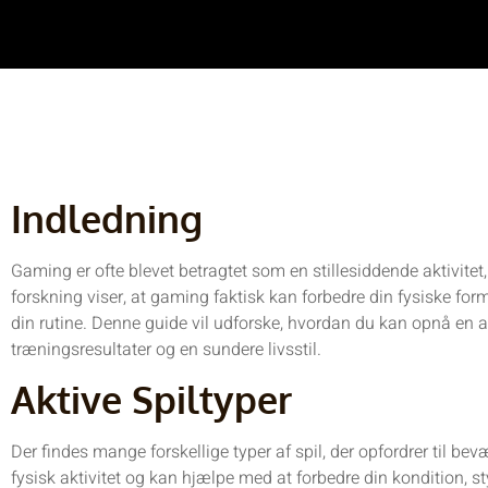
Indledning
Gaming er ofte blevet betragtet som en stillesiddende aktivitet,
forskning viser, at gaming faktisk kan forbedre din fysiske form
din rutine. Denne guide vil udforske, hvordan du kan opnå en akt
træningsresultater og en sundere livsstil.
Aktive Spiltyper
Der findes mange forskellige typer af spil, der opfordrer til be
fysisk aktivitet og kan hjælpe med at forbedre din kondition, s