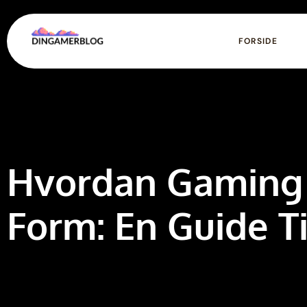
FORSIDE
Hvordan Gaming 
Form: En Guide Ti