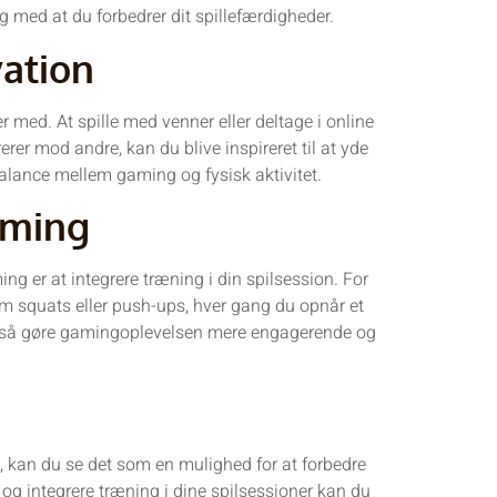
 med at du forbedrer dit spillefærdigheder.
vation
er med. At spille med venner eller deltage i online
erer mod andre, kan du blive inspireret til at yde
 balance mellem gaming og fysisk aktivitet.
aming
ng er at integrere træning i din spilsession. For
om squats eller push-ups, hver gang du opnår et
n også gøre gamingoplevelsen mere engagerende og
g, kan du se det som en mulighed for at forbedre
 og integrere træning i dine spilsessioner kan du