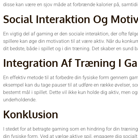
disse kan være en sjov måde at forbrænde kalorier på, samtidig
Social Interaktion Og Moti
En vigtig del af gaming er den sociale interaktion, der ofte følg
spillere kan øge din motivation til at være aktiv. Når du konkurr
dit bedste, både i spillet og i din træning. Det skaber en sund
Integration Af Træning I G
En effektiv metode til at forbedre din fysiske form gennem gami
eksempel kan du tage pauser til at udføre en række øvelser, s
bestemt mål i spillet. Dette vil ikke kun holde dig aktiv, me
underholdende.
Konklusion
I stedet for at betragte gaming som en hindring for din trænin
din fysiske form. Ved at vælge aktive spil, engagere dig socialt